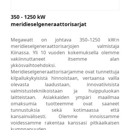
350 - 1250 kW
meridieselgeneraattorisarjat
Megawatt on johtava 350–1250 kW:n
meridieselgeneraattorisarjojen valmistaja
Kiinassa. Yli 10 vuoden kokemuksella olemme
vakiinnuttaneet itsemme alan
ykkösvaihtoehdoksi.
Meridieselgeneraattorisarjamme ovat tunnettuja
kilpailukykyisistä hinnoistaan, vertaansa vailla
olevasta laadustaan, innovatiivisista
valmistustekniikoistaan ​​ja huippuluokan
laitteistaan. Asiakkaiden ympäri maailmaa
omaksumia tuotteemme ovat saaneet
tunnustuksia sekä kotimaassa että
kansainvälisesti. Olemme innoissamme
voidessamme rakentaa kanssasi pitkäaikaisen
kumppanuuden.