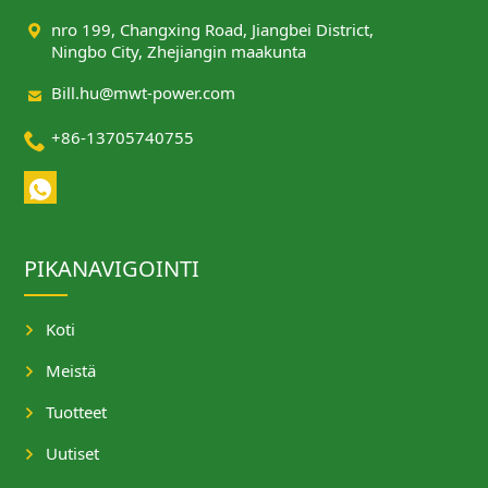

nro 199, Changxing Road, Jiangbei District,
Ningbo City, Zhejiangin maakunta

Bill.hu@mwt-power.com

+86-13705740755
PIKANAVIGOINTI
Koti
Meistä
Tuotteet
Uutiset