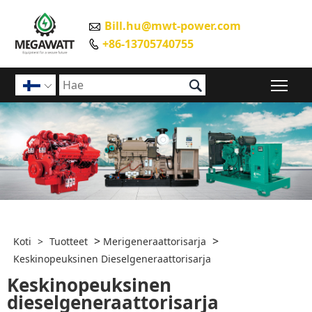
Bill.hu@mwt-power.com

+86-13705740755


Pääv

>
>
Koti
>
Tuotteet
Merigeneraattorisarja
Keskinopeuksinen Dieselgeneraattorisarja
Keskinopeuksinen
dieselgeneraattorisarja