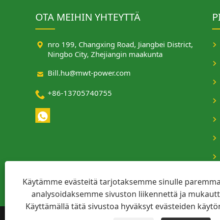
OTA MEIHIN YHTEYTTÄ
P

nro 199, Changxing Road, Jiangbei District,
Ningbo City, Zhejiangin maakunta

Bill.hu@mwt-power.com

+86-13705740755
Käytämme evästeitä tarjotaksemme sinulle paremm
analysoidaksemme sivuston liikennettä ja mukaut
Käyttämällä tätä sivustoa hyväksyt evästeiden käytö