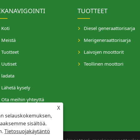
IKANAVIGOINTI
TUOTTEET
Koti
Diesel generaattorisarja
Meistä
Merigeneraattorisarja
Tuotteet
Laivojen moottorit
Uutiset
Teollinen moottori
ladata
Lähetä kysely
Ota meihin yhteyttä
X
an selauskokemuksen,
taaksemme sisältöä.
n.
Tietosuojakäytäntö