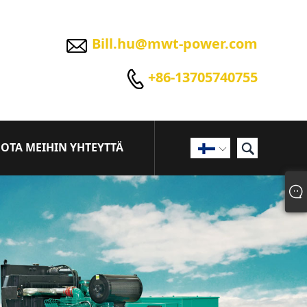

Bill.hu@mwt-power.com

+86-13705740755

OTA MEIHIN YHTEYTTÄ
