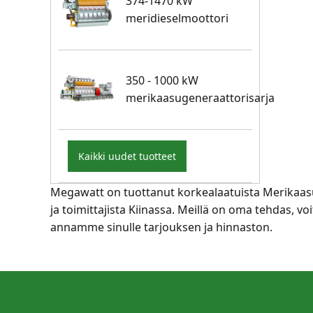
374-1470 kW
meridieselmoottori
350 - 1000 kW
merikaasugeneraattorisarja
Kaikki uudet tuotteet
Megawatt on tuottanut korkealaatuista Merikaasu
ja toimittajista Kiinassa. Meillä on oma tehdas, v
annamme sinulle tarjouksen ja hinnaston.