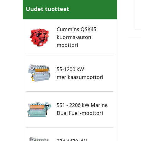
Uudet tuotteet
Cummins QSK45
kuorma-auton
moottori
55-1200 kW
merikaasumoottori
551 - 2206 kW Marine
Dual Fuel -moottori