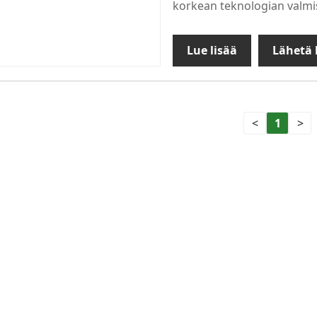
korkean teknologian valmis
Lue lisää
Lähetä 
<
1
>