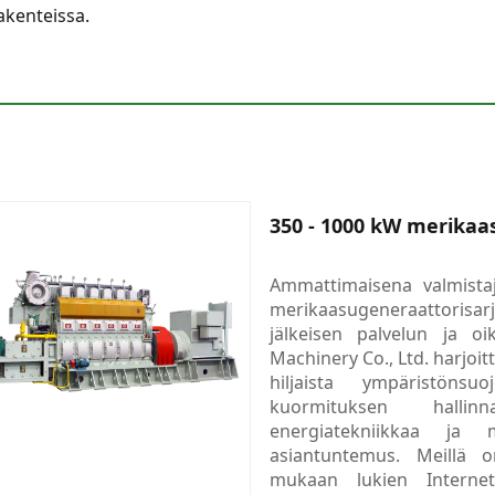
akenteissa.
350 - 1000 kW merikaa
Ammattimaisena valmista
merikaasugeneraattorisar
jälkeisen palvelun ja o
Machinery Co., Ltd. harjoit
hiljaista ympäristönsuo
kuormituksen hallinn
energiatekniikkaa ja m
asiantuntemus. Meillä on
mukaan lukien Internet-