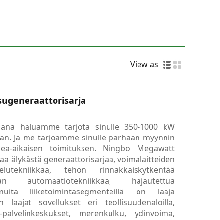
View as
sugeneraattorisarja
jana haluamme tarjota sinulle 350-1000 kW
jan. Ja me tarjoamme sinulle parhaan myynnin
ikea-aikaisen toimituksen. Ningbo Megawatt
taa älykästä generaattorisarjaa, voimalaitteiden
jelutekniikkaa, tehon rinnakkaiskytkentää
an automaatiotekniikkaa, hajautettua
uita liiketoimintasegmenteillä on laaja
 laajat sovellukset eri teollisuudenaloilla,
palvelinkeskukset, merenkulku, ydinvoima,