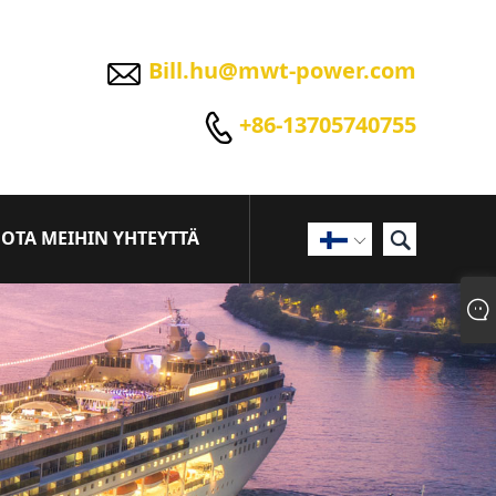

Bill.hu@mwt-power.com

+86-13705740755

OTA MEIHIN YHTEYTTÄ
