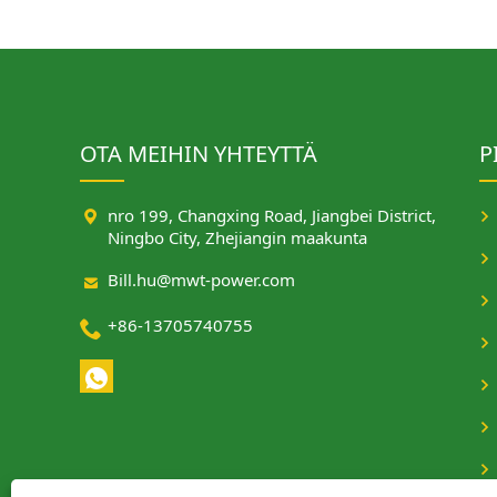
OTA MEIHIN YHTEYTTÄ
P

nro 199, Changxing Road, Jiangbei District,
Ningbo City, Zhejiangin maakunta

Bill.hu@mwt-power.com

+86-13705740755