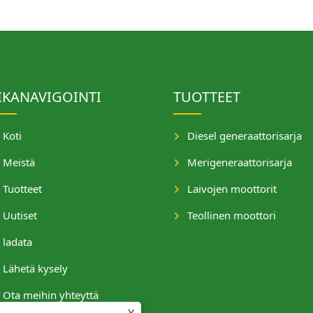
IKANAVIGOINTI
TUOTTEET
Koti
Diesel generaattorisarja
Meistä
Merigeneraattorisarja
Tuotteet
Laivojen moottorit
Uutiset
Teollinen moottori
ladata
Lähetä kysely
Ota meihin yhteyttä