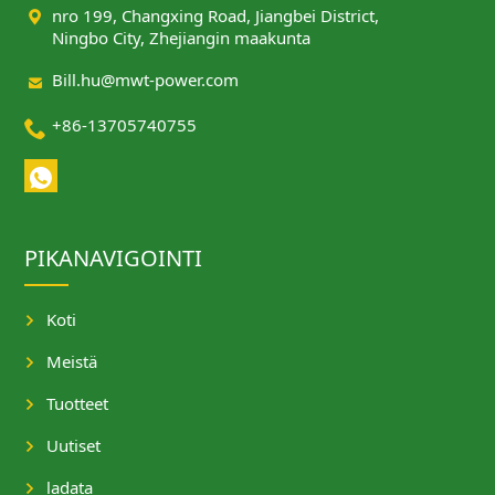

nro 199, Changxing Road, Jiangbei District,
Ningbo City, Zhejiangin maakunta

Bill.hu@mwt-power.com

+86-13705740755
PIKANAVIGOINTI
Koti
Meistä
Tuotteet
Uutiset
ladata