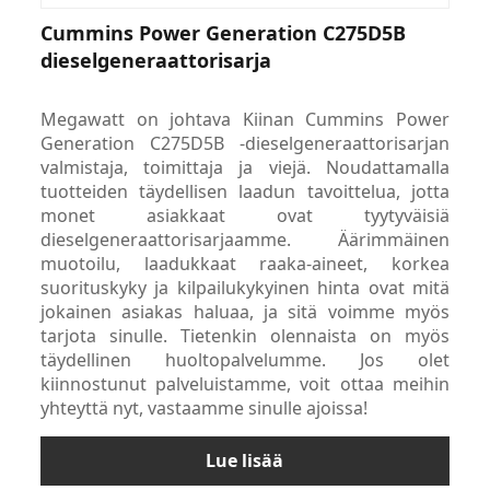
Cummins Power Generation C275D5B
dieselgeneraattorisarja
Megawatt on johtava Kiinan Cummins Power
Generation C275D5B -dieselgeneraattorisarjan
valmistaja, toimittaja ja viejä. Noudattamalla
tuotteiden täydellisen laadun tavoittelua, jotta
monet asiakkaat ovat tyytyväisiä
dieselgeneraattorisarjaamme. Äärimmäinen
muotoilu, laadukkaat raaka-aineet, korkea
suorituskyky ja kilpailukykyinen hinta ovat mitä
jokainen asiakas haluaa, ja sitä voimme myös
tarjota sinulle. Tietenkin olennaista on myös
täydellinen huoltopalvelumme. Jos olet
kiinnostunut palveluistamme, voit ottaa meihin
yhteyttä nyt, vastaamme sinulle ajoissa!
Lue lisää