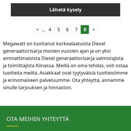
Lähetä kysely
<
...
4
5
6
7
8
>
Megawatt on tuottanut korkealaatuista Diesel
generaattorisarja monien vuosien ajan ja on yksi
ammattimaisista Diesel generaattorisarja valmistajista
ja toimittajista Kiinassa. Meillä on oma tehdas, voit ostaa
tuotteita meiltä. Asiakkaat ovat tyytyväisiä tuotteisiimme
ja erinomaiseen palveluumme. Ota yhteyttä, annamme
sinulle tarjouksen ja hinnaston.
OTA MEIHIN YHTEYTTÄ