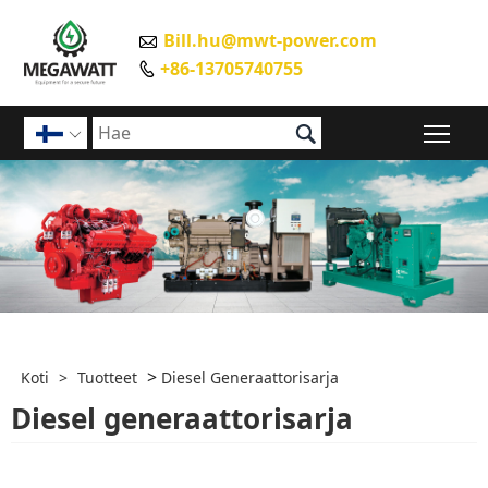
Bill.hu@mwt-power.com

+86-13705740755


Pääv

>
Koti
>
Tuotteet
Diesel Generaattorisarja
Diesel generaattorisarja