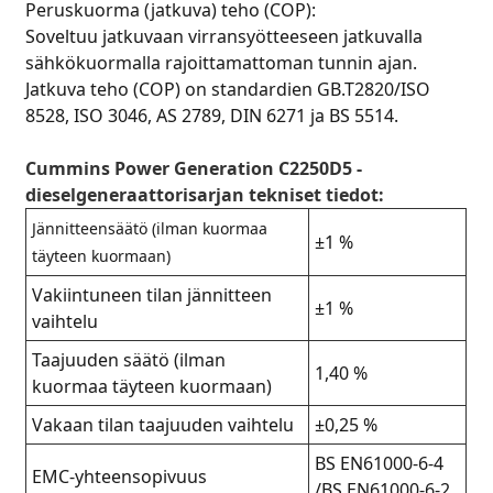
Peruskuorma (jatkuva) teho (COP):
Soveltuu jatkuvaan virransyötteeseen jatkuvalla
sähkökuormalla rajoittamattoman tunnin ajan.
Jatkuva teho (COP) on standardien GB.T2820/ISO
8528, ISO 3046, AS 2789, DIN 6271 ja BS 5514.
Cummins Power Generation C2250D5 -
dieselgeneraattorisarjan tekniset tiedot:
Jännitteensäätö (ilman kuormaa
±1 %
täyteen kuormaan)
Vakiintuneen tilan jännitteen
±1 %
vaihtelu
Taajuuden säätö (ilman
1,40 %
kuormaa täyteen kuormaan)
Vakaan tilan taajuuden vaihtelu
±0,25 %
BS EN61000-6-4
EMC-yhteensopivuus
/BS EN61000-6-2