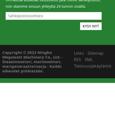
niin otamme sinuun yhteyttä 24 tunnin sisällä.
Copyright © 2023 Ningbo
Links
Sitemap
Megawatt Machinery Co., Ltd. -
RSS
XML
Dieselmoottori, merimoottori,
Tietosuojakäytäntö
merigeneraattorisarja - Kaikki
oikeudet pidätetään.