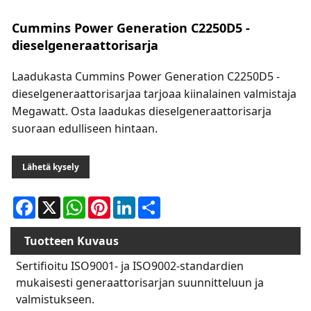
Cummins Power Generation C2250D5 -
dieselgeneraattorisarja
Laadukasta Cummins Power Generation C2250D5 -
dieselgeneraattorisarjaa tarjoaa kiinalainen valmistaja
Megawatt. Osta laadukas dieselgeneraattorisarja
suoraan edulliseen hintaan.
Lähetä kysely
Facebook
X
WhatsApp
Pinterest
LinkedIn
Share
Tuotteen Kuvaus
Sertifioitu ISO9001- ja ISO9002-standardien
mukaisesti generaattorisarjan suunnitteluun ja
valmistukseen.