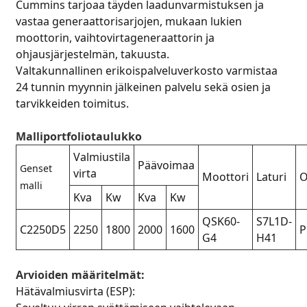
Cummins tarjoaa täyden laadunvarmistuksen ja
vastaa generaattorisarjojen, mukaan lukien
moottorin, vaihtovirtageneraattorin ja
ohjausjärjestelmän, takuusta.
Valtakunnallinen erikoispalveluverkosto varmistaa
24 tunnin myynnin jälkeinen palvelu sekä osien ja
tarvikkeiden toimitus.
Malliportfoliotaulukko
Valmiustila
Päävoimaa
Genset
virta
Moottori
Laturi
O
malli
Kva
Kw
Kva
Kw
QSK60-
S7L1D-
C2250D5
2250
1800
2000
1600
P
G4
H41
Arvioiden määritelmät:
Hätävalmiusvirta (ESP):