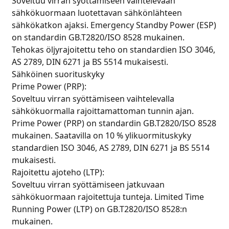
Soveltuu virran syöttämiseen vaihtelevaan
sähkökuormaan luotettavan sähkönlähteen
sähkökatkon ajaksi. Emergency Standby Power (ESP)
on standardin GB.T2820/ISO 8528 mukainen.
Tehokas öljyrajoitettu teho on standardien ISO 3046,
AS 2789, DIN 6271 ja BS 5514 mukaisesti.
Sähköinen suorituskyky
Prime Power (PRP):
Soveltuu virran syöttämiseen vaihtelevalla
sähkökuormalla rajoittamattoman tunnin ajan.
Prime Power (PRP) on standardin GB.T2820/ISO 8528
mukainen. Saatavilla on 10 % ylikuormituskyky
standardien ISO 3046, AS 2789, DIN 6271 ja BS 5514
mukaisesti.
Rajoitettu ajoteho (LTP):
Soveltuu virran syöttämiseen jatkuvaan
sähkökuormaan rajoitettuja tunteja. Limited Time
Running Power (LTP) on GB.T2820/ISO 8528:n
mukainen.