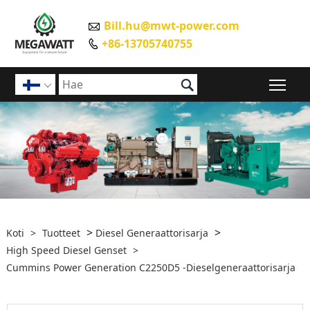
Bill.hu@mwt-power.com

+86-13705740755


Pääv

>
>
Koti
>
Tuotteet
Diesel Generaattorisarja
High Speed ​​Diesel Genset
>
Cummins Power Generation C2250D5 -dieselgeneraattorisarja