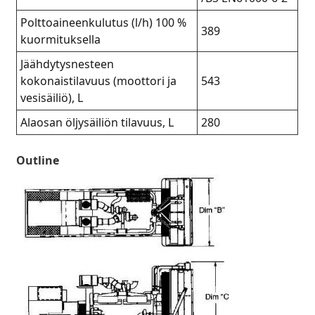
Polttoaineenkulutus (l/h) 100 %
389
kuormituksella
Jäähdytysnesteen
kokonaistilavuus (moottori ja
543
vesisäiliö), L
Alaosan öljysäiliön tilavuus, L
280
Outline