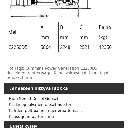
A
B
C
Paino
Malli
mm
mm
mm
(kg)
C2250D5
5864
2248
2521
12350
Hot Tags: Cummins Power Generation C2250D5
dieselgeneraattorisarja, Kiina, valmistajat, toimittajat,
tehdas, hinta
Aiheeseen liittyvä luokka
High Speed ​​Diesel Genset
Keskinopeuksinen dieselmoottori
Kahden polttoaineen generaattorisarja
Kaasugeneraattorisarja
Lähetä kysely