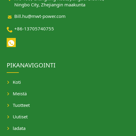
Ningbo City, Zhejiangin maakunta

Bill.hu@mwt-power.com

+86-13705740755
PIKANAVIGOINTI
Koti
Meistä
Tuotteet
Uutiset
ladata