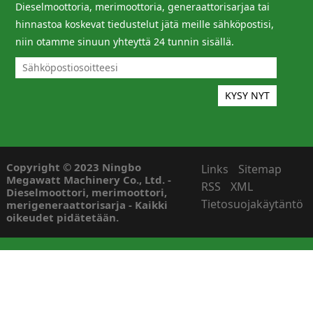
Dieselmoottoria, merimoottoria, generaattorisarjaa tai
hinnastoa koskevat tiedustelut jätä meille sähköpostisi,
niin otamme sinuun yhteyttä 24 tunnin sisällä.
Copyright © 2023 Ningbo
Links
Sitemap
Megawatt Machinery Co., Ltd. -
RSS
XML
Dieselmoottori, merimoottori,
Tietosuojakäytäntö
merigeneraattorisarja - Kaikki
oikeudet pidätetään.