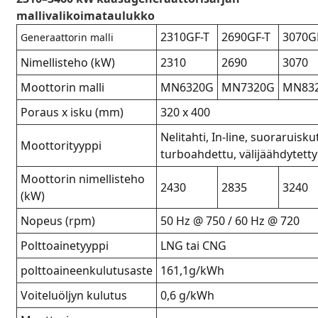
mallivalikoimataulukko
2310GF-T
2690GF-T
3070G
Generaattorin malli
Nimellisteho (kW)
2310
2690
3070
Moottorin malli
MN6320G
MN7320G
MN83
Poraus x isku (mm)
320 x 400
Nelitahti, In-line, suoraruisku
Moottorityyppi
turboahdettu, välijäähdytetty
Moottorin nimellisteho
2430
2835
3240
(kW)
Nopeus (rpm)
50 Hz @ 750 / 60 Hz @ 720
Polttoainetyyppi
LNG tai CNG
polttoaineenkulutusaste
161,1g/kWh
Voiteluöljyn kulutus
0,6 g/kWh