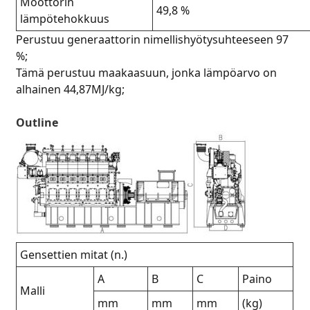
Moottorin
49,8 %
lämpötehokkuus
Perustuu generaattorin nimellishyötysuhteeseen 97
%;
Tämä perustuu maakaasuun, jonka lämpöarvo on
alhainen 44,87MJ/kg;
Outline
Gensettien mitat (n.)
A
B
C
Paino
Malli
mm
mm
mm
(kg)