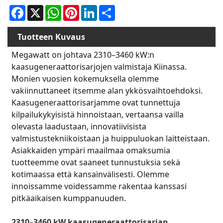
Facebook
X
WhatsApp
Pinterest
LinkedIn
Share
Tuotteen Kuvaus
Megawatt on johtava 2310–3460 kW:n
kaasugeneraattorisarjojen valmistaja Kiinassa.
Monien vuosien kokemuksella olemme
vakiinnuttaneet itsemme alan ykkösvaihtoehdoksi.
Kaasugeneraattorisarjamme ovat tunnettuja
kilpailukykyisistä hinnoistaan, vertaansa vailla
olevasta laadustaan, innovatiivisista
valmistustekniikoistaan ​​ja huippuluokan laitteistaan.
Asiakkaiden ympäri maailmaa omaksumia
tuotteemme ovat saaneet tunnustuksia sekä
kotimaassa että kansainvälisesti. Olemme
innoissamme voidessamme rakentaa kanssasi
pitkäaikaisen kumppanuuden.
2310–3460 kW kaasugeneraattorisarjan