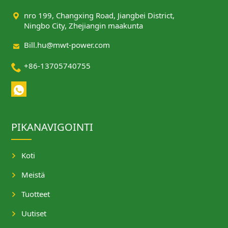

nro 199, Changxing Road, Jiangbei District,
Ningbo City, Zhejiangin maakunta

Bill.hu@mwt-power.com

+86-13705740755
PIKANAVIGOINTI
Koti
Meistä
Tuotteet
Uutiset