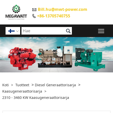
Bill.hu@mwt-power.com

+86-13705740755


Pääv

>
>
Koti
>
Tuotteet
Diesel Generaattorisarja
Kaasugeneraattorisarja
>
2310 - 3460 KW Kaasugeneraattorisarja